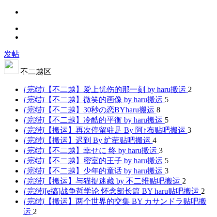
发帖
不二越区
[
完结
]
【不二越】爱上忧伤的那一刻 by haru
搬运
2
[
完结
]
【不二越】微笑的画像 by haru
搬运
5
[
完结
]
【不二越】30秒の恋BYharu
搬运
8
[
完结
]
【不二越】冷酷的平衡 by haru
搬运
5
[
完结
]
【搬运】再次停留驻足 By 阿↑布
贴吧搬运
3
[
完结
]
【搬运】迟到 By 纩荦
贴吧搬运
4
[
完结
]
【不二越】幸せに 终 by haru
搬运
3
[
完结
]
【不二越】密室的王子 by haru
搬运
5
[
完结
]
【不二越】少年的童话 by haru
搬运
3
[
完结
]
【搬运】与猫捉迷藏 by 不二维
贴吧搬运
2
[
完结
]
[e搞]战争哲学论 怀念部长篇 BY haru
贴吧搬运
2
[
完结
]
【搬运】两个世界的交集 BY カサンドラ
贴吧搬
运
2