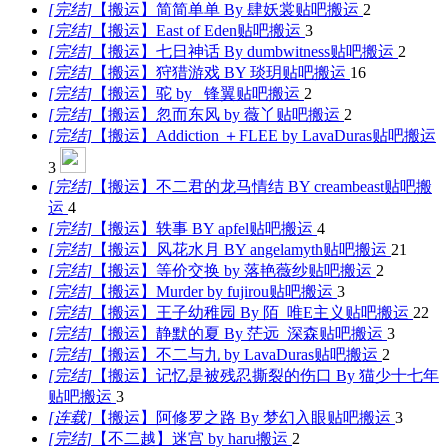
[
完结
]
【搬运】简简单单 By 肆妖裳
贴吧搬运
2
[
完结
]
【搬运】East of Eden
贴吧搬运
3
[
完结
]
【搬运】七日神话 By dumbwitness
贴吧搬运
2
[
完结
]
【搬运】狩猎游戏 BY 琰玥
贴吧搬运
16
[
完结
]
【搬运】驼 by _锋翼
贴吧搬运
2
[
完结
]
【搬运】忽而东风 by 薇丫
贴吧搬运
2
[
完结
]
【搬运】Addiction ＋FLEE by LavaDuras
贴吧搬运
3
[
完结
]
【搬运】不二君的龙马情结 BY creambeast
贴吧搬
运
4
[
完结
]
【搬运】轶事 BY apfel
贴吧搬运
4
[
完结
]
【搬运】风花水月 BY angelamyth
贴吧搬运
21
[
完结
]
【搬运】等价交换 by 落艳薇纱
贴吧搬运
2
[
完结
]
【搬运】Murder by fujirou
贴吧搬运
3
[
完结
]
【搬运】王子幼稚园 By 陌_唯E主义
贴吧搬运
22
[
完结
]
【搬运】静默的夏 By 茫远_深森
贴吧搬运
3
[
完结
]
【搬运】不二与九 by LavaDuras
贴吧搬运
2
[
完结
]
【搬运】记忆是被残忍撕裂的伤口 By 猫少十七年
贴吧搬运
3
[
连载
]
【搬运】阿修罗之路 By 梦幻入眼
贴吧搬运
3
[
完结
]
【不二越】迷宫 by haru
搬运
2