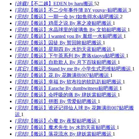
[
连载
]
【不二越】EDEN by haru
搬运
52
[
完结
]
【搬运】不二少年事件簿 BY youya~
贴吧搬运
3
[
完结
]
【搬运】一期一会 by f如鱼得水s
贴吧搬运
2
[
完结
]
【搬运】鸡蛋之说 By 寒之凌
贴吧搬运
1
[
完结
]
【搬运】水晶球里的玻璃鱼 By 文焰
贴吧搬运
1
[
完结
]
【搬运】I wanted you By 胤煜一水
贴吧搬运
1
[
完结
]
【搬运】囚徒 By 暂回眸
贴吧搬运
1
[
完结
]
【搬运】星期四 By 水韵天蓝
贴吧搬运
1
[
完结
]
【搬运】下午茶系列 By 萧洛xiaoyu
贴吧搬运
1
[
完结
]
【搬运】自欺欺人 By 月下百味
贴吧搬运
1
[
其它
]
【搬运】Stand by me By 小学生式思维
贴吧搬运
1
[
完结
]
【搬运】花 By 花舞满街007
贴吧搬运
1
[
完结
]
【搬运】幸福 By 软布拉的软趴趴
贴吧搬运
1
[
完结
]
【搬运】Earache By dumbwitness
贴吧搬运
1
[
完结
]
【搬运】会呼吸的痛 By 肆妖裳
贴吧搬运
1
[
完结
]
【搬运】拼图 By 雪爱
贴吧搬运
1
[
完结
]
【搬运】谁还记得仙人球 By 花舞满街007
贴吧搬
运
1
[
完结
]
【搬运】心魔 By 夜梨
贴吧搬运
1
[
完结
]
【搬运】魔术先生 by 水韵天蓝
贴吧搬运
1
[
完结
]
【搬运】落花流水 By 肆妖裳
贴吧搬运
1