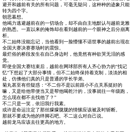
避开和越前有关的所有问题，可毫无疑问，这种种的迹象只能
转为四个字。
朝思暮想。
他竭力逃避越前在的一切场合，却不由自主地默认与越前龙雅
的熟悉。一直以来的掩饰却在看到越前的一个眼神之后分崩离
析。
不二始终没能忘记，当他看到一脸懵懂不谙世事的越前出现在
全国大赛决赛赛场时的震惊。
最烂俗的桥段发生在自己身边时，他竟然有种欲哭无泪的感
觉。
即使全国大赛结束后，越前在网球部所有人齐心协力的“找记
忆”下想起了大部分事情，但不二始终保持着克制，淡淡的相
处，仿佛他们真的只是普通的学长学弟。
菊丸甚至有些疑惑：“不二你不是以前跟小不点关系挺好的
嘛，又是给他带便当又是帮他喝乾汁的，没事就往一年级跑，
怎么现在都不去找他了？”
不二只是一笑，依旧我行我素。
或许是命运注定了那丝朦朦胧胧的情愫应该被及时斩断。
那就不要成为他的绊脚石吧。不二这么对自己说。
越前龙马应该去往更高的地方。