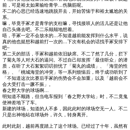
前，可是裕太如果输给青学…伤脑筋呢。
不二的心思已经迅速地跳脱开去，开始苦恼于和裕太尴尬的关
系。
嘛，毕竟手冢才是青学的支柱嘛，寻找接班人的活儿还是让他
自己头痛去吧。不二乐颠颠地想着。
唔，手冢一定不会放水的…不知道越前能发挥到什么水平，说
真的他也挺想和越前打一次的…下次有机会的话找手冢安排下
吧~
第二天的部活，手冢和越前依旧缺席。不二了然了几分，拦下
了菊丸等人对大石的逼问。不过自己却发挥「最佳听众」的潜
质，在听了大石絮絮叨叨担忧了「菊丸的成绩」、「海堂的性
格」、「桃城海堂的冲突」等一系列烦恼后，终于成功听到了
「不知道这次比赛后手冢的伤势会不会加重」以及「越前会不
会大受打击一蹶不振」。
春之野大学的球场啊…
明知道不顺路，但当电车报到「春之野大学站」时，不二竟鬼
使神差地下了车。
新建的球场，知道的人不多，因此此时的球场空无一人。不二
只是出神地站在球场外，许久，转身离开。
此时此刻，越前再度踏上了这个球场。已经过了十年，虽然有