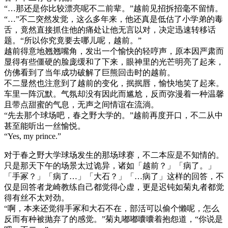
“…那还是你比较漂亮呢不二前辈。”越前见招拆招毫不留情。
“…”不二突然发觉，这么多年来，他还真是低估了小学弟的毒
舌，竟然直接抓住他的痛处让他无言以对，决定迅速转移话
题。“所以你究竟要去哪儿呢，越前。”
越前得意地翘翘嘴角，发出一个愉快的轻哼声，原本因严肃而
显得有些僵硬的脸庞缓和了下来，眼神里的光芒明亮了起来，
仿佛看到了当年成功破解了巨熊回击时的越前。
不二显然也注意到了越前的变化，抿抿唇，愉快地笑了起来。
车里一阵沉默。气氛却没有因此而尴尬，反而弥漫着一种温馨
且带点甜蜜的气息，无声之间情谊在流淌。
“先去那个球场吧，春之野大学的。”越前再度开口，不二从中
甚至能听出一丝愉悦。
“Yes, my prince.”
对于春之野大学球场发生的那场球赛，不二本应是不知情的。
只是那天下午的场景太过诡异，诸如「越前？」「病了。」
「手冢？」「病了…」「大石？」「…病了」这样的回答，不
仅是回答者龙崎教练自己都觉得心虚，更是迟钝如菊丸者都觉
得有丝不太对劲。
“啊，本来还觉得手冢和大石不在，部活可以偷个懒呢，怎么
反而有种被抛弃了的感觉。”菊丸嘟嘟囔囔着抱怨道，“你说是