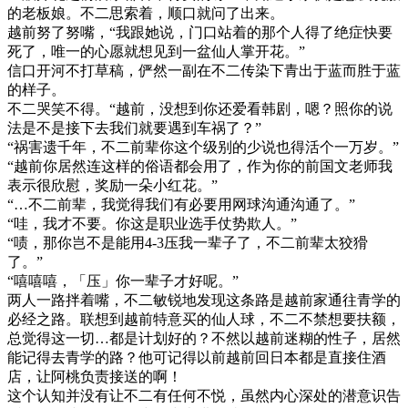
的老板娘。不二思索着，顺口就问了出来。
越前努了努嘴，“我跟她说，门口站着的那个人得了绝症快要
死了，唯一的心愿就想见到一盆仙人掌开花。”
信口开河不打草稿，俨然一副在不二传染下青出于蓝而胜于蓝
的样子。
不二哭笑不得。“越前，没想到你还爱看韩剧，嗯？照你的说
法是不是接下去我们就要遇到车祸了？”
“祸害遗千年，不二前辈你这个级别的少说也得活个一万岁。”
“越前你居然连这样的俗语都会用了，作为你的前国文老师我
表示很欣慰，奖励一朵小红花。”
“…不二前辈，我觉得我们有必要用网球沟通沟通了。”
“哇，我才不要。你这是职业选手仗势欺人。”
“啧，那你岂不是能用4-3压我一辈子了，不二前辈太狡猾
了。”
“嘻嘻嘻，「压」你一辈子才好呢。”
两人一路拌着嘴，不二敏锐地发现这条路是越前家通往青学的
必经之路。联想到越前特意买的仙人球，不二不禁想要扶额，
总觉得这一切…都是计划好的？不然以越前迷糊的性子，居然
能记得去青学的路？他可记得以前越前回日本都是直接住酒
店，让阿桃负责接送的啊！
这个认知并没有让不二有任何不悦，虽然内心深处的潜意识告