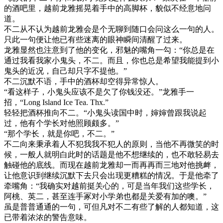
的酒吧里，越前龙雅摇晃着手中的高脚杯，貌似不经意地问
道。
不二从不认为越前龙雅会是个无聊到随口会问这么一句的人。
只此一句便让他已有些迷离的眼神瞬间清醒了过来。
龙雅显然也注意到了他的变化，邪魅的嘴角一勾：“你总是在
通过我看我家小鬼头，不二。而且，你也总是希望我能提到小
鬼头的近况，自己却只字不提他。”
不二沉默不语，手中的酒杯却空得异常惊人。
“看这样子，小鬼头应该不是欠了你钱没还。”龙雅手一
招，“Long Island Ice Tea. Thx.”
轻轻把酒杯推向不二。“小鬼头读国中时，婶婶曾跟我说起
过，他有个学长对他照顾颇多。”
“那个学长，就是你吧，不二。”
不二向来秉承着人不犯我我不犯人的原则，当他不再微笑的时
候，一般人就明白此时的话题是他不想继续的，也不敢轻易去
触碰他的底线。而现在越前龙雅却一而再再而三地对他挑衅，
让他意识到继续沉默下去只会出现更糟糕的情况。于是他牵了
牵嘴角：“我确实对越前挺关心的，可是当年我们这些学长，
阿桃、英二，甚至连手冢对小学弟也都是关爱有加的噢。”
虽是普普通通的一句，可但凡对不二有些了解的人都知道，这
已带着浓浓的警告意味。