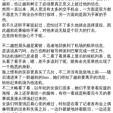
越前，也让越前树立了必须要真正意义上超过他的信念。
然而一直以来，两人竟没有太多的交手机会，一方面是双方都
不愿意为了商业合作而打假球，另一方面则是因为手冢的手
伤。
前不久还听手冢提起过，恐怕过不了多久他就会选择退役。因
此越前此番输给手冢，对他来说无疑是个巨大的打击。
总觉得有些放心不下呢...
不二越想眉头越是紧锁，迅速地切换到了机场的航班信息。
是该说真巧吗，自己也刚好被导师派到巴黎完成一些工作。
到达机场时已是凌晨，不二看了看屏幕上显示的候机列表，低
头看了看手表，嗯，差不多该到了呢。眼角余光里果然出现了
一个熟悉的身影。
脸上惯有的笑容更真实了几分，不二并没有急急地上前——随
后涌进来了一群越前的fans，她们得知了越前要离开的消息，
纷纷赶来机场为他送机。
不二大略看了看，以年轻的女孩们居多，她们手里拿着应援的
海报，身上还穿着统一的服饰，有些一看就是刚看完今天的赛
事就直接从球场赶过来的。
女孩们明显强忍着心里的难过，特别是在看了记者发布会上偶
像明显的沮丧和失落之后，一边扑簌簌地掉着眼泪，一边还是