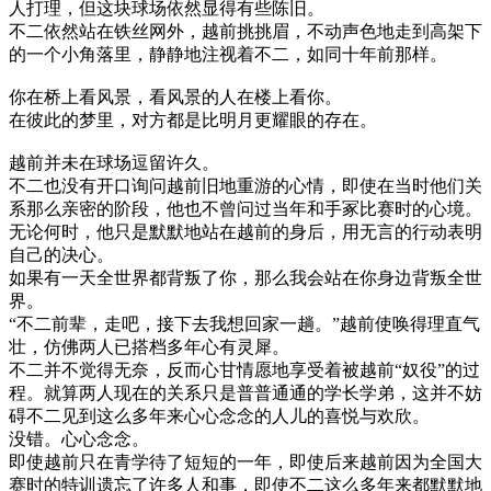
人打理，但这块球场依然显得有些陈旧。
不二依然站在铁丝网外，越前挑挑眉，不动声色地走到高架下
的一个小角落里，静静地注视着不二，如同十年前那样。
你在桥上看风景，看风景的人在楼上看你。
在彼此的梦里，对方都是比明月更耀眼的存在。
越前并未在球场逗留许久。
不二也没有开口询问越前旧地重游的心情，即使在当时他们关
系那么亲密的阶段，他也不曾问过当年和手冢比赛时的心境。
无论何时，他只是默默地站在越前的身后，用无言的行动表明
自己的决心。
如果有一天全世界都背叛了你，那么我会站在你身边背叛全世
界。
“不二前辈，走吧，接下去我想回家一趟。”越前使唤得理直气
壮，仿佛两人已搭档多年心有灵犀。
不二并不觉得无奈，反而心甘情愿地享受着被越前“奴役”的过
程。就算两人现在的关系只是普普通通的学长学弟，这并不妨
碍不二见到这么多年来心心念念的人儿的喜悦与欢欣。
没错。心心念念。
即使越前只在青学待了短短的一年，即使后来越前因为全国大
赛时的特训遗忘了许多人和事，即使不二这么多年来都默默地