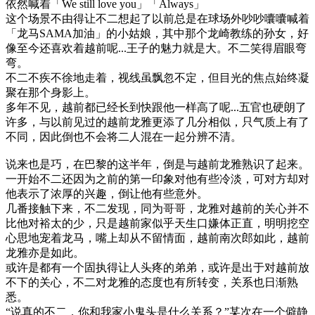
依然喊着「We still love you」「Always」
这个场景不由得让不二想起了以前总是在球场外吵吵囔囔喊着
「龙马SAMA加油」的小姑娘，其中那个龙崎教练的孙女，好
像至今还喜欢着越前呢...王子的魅力就是大。不二笑得眉眼弯
弯。
不二不疾不徐地走着，视线虽飘忽不定，但目光的焦点始终凝
聚在那个身影上。
多年不见，越前都已经长到快跟他一样高了呢...五官也硬朗了
许多，与以前见过的越前龙雅更添了几分相似，只气质上有了
不同，因此倒也不会将二人混在一起分辨不清。
说来也是巧，在巴黎的这半年，倒是与越前龙雅熟识了起来。
一开始不二还因为之前的第一印象对他有些冷淡，可对方却对
他表示了浓厚的兴趣，倒让他有些意外。
几番接触下来，不二发现，同为哥哥，龙雅对越前的关心并不
比他对裕太的少，只是越前家似乎天生口嫌体正直，明明挖空
心思地宠着龙马，嘴上却从不留情面，越前南次郎如此，越前
龙雅亦是如此。
或许是都有一个固执得让人头疼的弟弟，或许是出于对越前放
不下的关心，不二对龙雅的态度也有所转变，关系也日渐熟
悉。
“说真的不二，你和我家小鬼头是什么关系？”某次在一个僻静