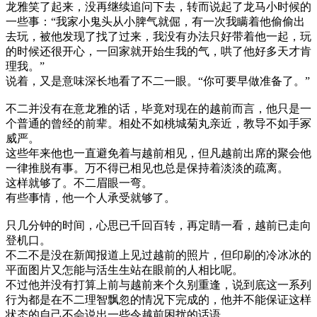
龙雅笑了起来，没再继续追问下去，转而说起了龙马小时候的
一些事：“我家小鬼头从小脾气就倔，有一次我瞒着他偷偷出
去玩，被他发现了找了过来，我没有办法只好带着他一起，玩
的时候还很开心，一回家就开始生我的气，哄了他好多天才肯
理我。”
说着，又是意味深长地看了不二一眼。“你可要早做准备了。”
不二并没有在意龙雅的话，毕竟对现在的越前而言，他只是一
个普通的曾经的前辈。相处不如桃城菊丸亲近，教导不如手冢
威严。
这些年来他也一直避免着与越前相见，但凡越前出席的聚会他
一律推脱有事。万不得已相见也总是保持着淡淡的疏离。
这样就够了。不二眉眼一弯。
有些事情，他一个人承受就够了。
只几分钟的时间，心思已千回百转，再定睛一看，越前已走向
登机口。
不二不是没在新闻报道上见过越前的照片，但印刷的冷冰冰的
平面图片又怎能与活生生站在眼前的人相比呢。
不过他并没有打算上前与越前来个久别重逢，说到底这一系列
行为都是在不二理智飘忽的情况下完成的，他并不能保证这样
状态的自己不会说出一些令越前困扰的话语。