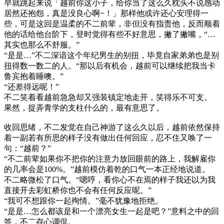
早就跳起来说「越前你这小子，给你当了这么久枕头不说感动
居然还抱怨，真是没良心啊~！」那样他或许还心安理得一
些，可是这回是温柔的不二前辈，非但没有指责他，反而顺着
他的话给他台阶下，登时觉得有些不好意思，撇了撇嘴，“…
其实也那么不舒服。”
“是是…”不二深谙这个年纪男生的别扭，毕竟自家弟弟也是别
扭得数一数二的人。“那以后有机会，越前可以继续把我当卡
鲁宾抱着睡噢。”
“还差得远呢！”
不二笑着看越前急急却又强装镇定地走开，笑得乐不可支。
果然，捉弄青学的支柱什么的，最有意思了。
收回思绪，不二发觉在自己神游了这么久以后，越前依然保持
着一副若有所思的样子没有做出任何回应，忍不住又唤了一
句：“越前？”
“不二前辈如果你不把你的注意力放回眼前的路上，我解雇你
的几率会是100%。”越前模仿着乾的口气一本正经地说道。
不二略微松了口气。“嗯哼，看你心不在焉的样子我还以为我
直接开去彩虹桥你也不会有任何反应呢。”
“我可不想跟你一起殉情。”毫不犹豫地拒绝。
“是是…怎么都该是和一个漂亮女生一起是吧？”意料之中的回
答，不二存心调侃。