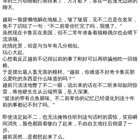
等到三只动物都打闹得累了，方才歇下，靠在一起漫无边际的
聊天。
越前一脸疲懒地躺在地板上，皱了皱眉，见不二总是在发呆，
免不了叨咕了一句：“不二前辈你忙完了吗，我饿了。”
虽然现在卡鲁宾在美国，但不二常年准备着猫粮偶尔也会喂下
流浪猫。
此情此景，却是与当年有几分相似。
玩心大起。
心想着反正越前不记得以前的事了刚好可以再哄骗他吃一回猫
粮。
于是摆出最人畜无害的模样。“越前，你难道不好奇卡鲁宾那
么爱吃的东西是什么味道的吗？”
越前只淡淡地瞥了不二一眼，说出来的话在不二听来却如同惊
雷，将他硬生生从云端劈落，坠入深渊。
“挺淡的带有点鱼腥味。不二前辈你的记忆已经退化到连十年
前的事都记不到了吗。”
即使淡定如不二，也无法掩饰住听到这句话时的震惊，笑容瞬
间消失，脸色都跟着惨白了起来，不由自主地往后倒退了一
步。
越前居然…是都想起来了么。