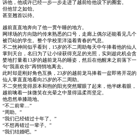
诉他，他或许已经一步一步走进了越前给他设下的圈套。
但他甘之如饴。
甚至翘首以待。
越前直直地奔向了他一贯午睡的地方。
网球场的方向隐约传来熟悉的口号，走廊上偶尔还能看见几个
被罚站的学生。整个学校里洋溢着青春的气息。
不二恍神间似乎看到，15岁的不二周助每天中午捧着他的仙人
掌到天台，名曰为了让小绿获得充足的光照，实则趁此机会贪
婪地打量着13岁的越前龙马的睡姿，然后在他醒来之前落下一
句“我喜欢你”再悄悄地离去。
此时却是刚好角色互换，23岁的越前龙马捧着一盆即将开花的
仙人掌直直地看向25岁的不二周助。
不二突然觉得原本和煦的阳光突然耀眼了起来，他半眯着眼，
越前噙着一抹微笑在光晕之中显得温柔而坚定。
他忽然单膝跪地。
“不二前辈…”
“周助。”
“我们已经错过十年了。”
“不想再错过一辈子。”
“我们结婚吧。”