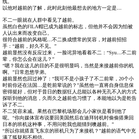
线。
以他对越前的了解，此时此刻他最想去的地方一定是…
不二一眼就在人群中看见了越前。
虽然白色的FILA帽已成为越前的标志，但他并不会因为怕被
人认出来而改变自己。
很符合越前的风格呢…不二换成惯常的笑容，对越前招招
手：“越前，好久不见。”
越前显然没有反应过来，一脸诧异地看着不二：“Syu…不二前
辈，你怎么会在这儿？”
“嗯？我在这儿的目的不是很明显吗，当然是来接越前你的机
啊。”日常忽悠学弟。
越前显然也回过神了：“我可不是小孩子了不二前辈，20个小
时前你还在法国…是乾前辈说的？”虽然他一直将自身信息保
密得挺好，但对于昔日的数据狂人总能以各种无孔不入的方式
探听到他的消息，久而久之越前也习惯了，本能地以为是乾告
诉了不二。
不二笑容未减。果然在巴黎机场那会儿小家伙是看到他了
呢。“你向媒体宣布说要回美国然后在迪拜转机时偷偷搭乘回
日本的班机这种事，不用问乾我也能猜到噢越前。”
“所以你就搭直飞东京的班机只为了来接机？”越前的语气中充
满了狐疑和不相信。