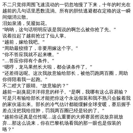
不二只觉得周围飞速流动的一切忽地慢了下来，十年的时光在
越前的几句话里悉数流淌。所有的胆怯逃避都在定格的这一瞬
间烟消云散。
泪如泉涌，笑靥如花。
“呐呐，这句话明明应该是我说的啊怎么被你抢了先。”
说着拉起了越前抢过了仙人掌。
“越前，嫁给我吧。”
“周助最狡猾了，非要用嫁这个字。”
“你不答应我就不起来噢。”
“…答应你得有个条件。”
“嗯哼，龙马果然长大啦，都会谈条件了。”
“还差得远呢。这次我故意输给部长，被他罚跑两百圈，周助
你得陪着我一起跑。”
不二瞪大了眼睛。“故意输的？”
越前一副臭屁洋洋得意的样子。“是啊，我哪有这么容易输？
可是只有输给部长才能把你这个永远假装和我不熟只会躲着我
的家伙逼出来。部长的冷气估计都能缓解全球变暖，赛后握手
差点没把我给捏肿，罚我两百圈已经是轻的了。”
“越前你还真是任性呢…这么重要的大师赛居然说放弃就放
弃…那这么说来，你在巴黎机场看我的那一眼也是假装的
咯？”