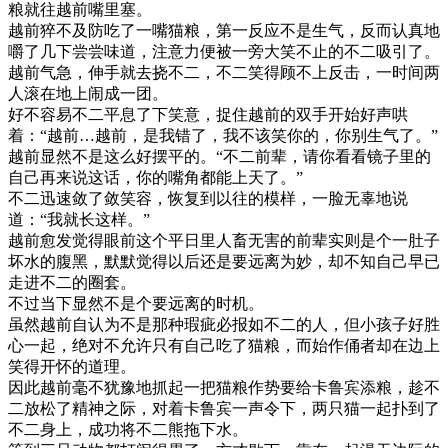
粮就往越前嘴里塞。
越前猝不及防吃了一嘴猫粮，第一反应不是生气，反而认真地
嚼了几下尝尝味道，注意力便被一旁大笑不止的不二吸引了。
越前气急，伸手就去挠不二，不二笑得顾不上反击，一时间两
人滚在地上闹成一团。
好不容易不二平息了下笑意，捉住越前的双手开始好声哄
着：“越前…越前，是我错了，我不该笑你的，你别生气了。”
越前显然不是这么好摆平的。“不二前辈，请你看看镜子里的
自己再来说这话，你的嘴角都能上天了。”
不二迅速敛了敛笑容，恢复到以往的模样，一脸无辜地说
道：“我就长这样。”
越前愈发觉得眼前这个平日里人畜无害的前辈实则是个一肚子
坏水的腹黑，默默觉得以后还是要远离为妙，却不知自己早已
走进不二的圈套。
不过当下显然不是个要远离的时机。
虽然越前自认为不是那种瑕疵必报如不二的人，但小孩子好胜
心一起，绝对不允许只有自己吃了猫粮，而始作俑者却在边上
笑得开怀的道理。
因此越前毫不犹豫地抓起一把猫粮作势要给卡鲁宾添粮，趁不
二放松了精神之际，对着卡鲁宾一声令下，两只猫一起扑到了
不二身上，成功将不二熊拖下水。