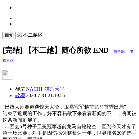
不二越区
回复
[完结] 【不二越】随心所欲 END
看全部
电
梯直达
楼主
NACHI_猫爪天平
收藏
2020-7-31 21:19:55
“巴黎大师赛遭遇惊天大冷，卫冕冠军越前龙马首秀出局”
结束了近期的工作，好不容易歇下来看看新闻的不二，瞬间被
这条新闻刷屏了。
“…赛会6号种子卫冕冠军越前龙马首轮轮空，直到今天才有了
第一场比赛，对手是因伤病休整长达一年，世界排名20的选手