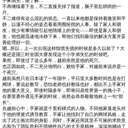
手冢国光，据了解…”
不再继续看下去，不二直接关掉了报道，脑子里乱哄哄的一
片。
不二难得有这么混乱的状态。一直以来他都是保持着微笑和平
静，以漫不经心的姿态看着周围纷扰的人事。除了家人和朋
友，很少有事情能引起他情绪上的变化——即使是家人和朋
友，他也能迅速地冷静下来，帮他们找到最佳的解决方案并妥
善处理好一切。
嗯...所以，上一次出现这样惊慌失措的时候是多久以前了？大
概还是国三时全国大赛发现这个小学弟失忆的时候吧。
果然，即使过了这么多年，越前依然是他的死穴。
也正因如此，不二充分地明白，败给手冢，对越前来说亦是一
个死穴。
越前虽然只在日本读了一年国中，平日里大多数时间也是在打
网球，要说起教导，恐怕老师也好教练也好，都比不上手冢对
他的重大意义。即使时隔多年，即将问鼎世界第一的拽小子，
在赛里赛外遇见手冢的时候，依然会恭恭敬敬地称上一句“部
长”。
在越前心中，手冢就是个里程碑式的人物。不同他家臭老头对
于他的弹簧式诱导教育，手冢让他找到了自己的网球风格，走
出了武士南次郎的身影，同时，手冢还用其坚不可摧的求胜意
志和为了团队胜利不惜牺牲自己的大无畏精神，深深地撼动了