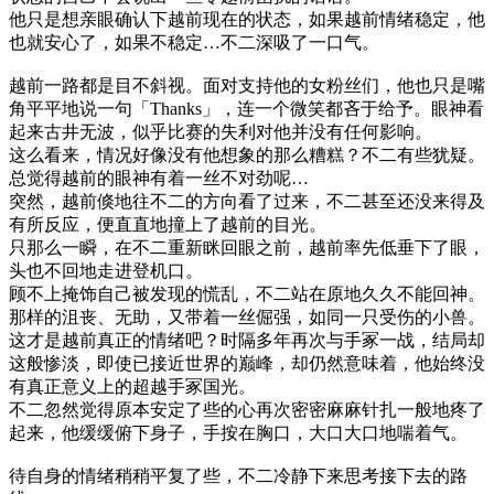
他只是想亲眼确认下越前现在的状态，如果越前情绪稳定，他
也就安心了，如果不稳定…不二深吸了一口气。
越前一路都是目不斜视。面对支持他的女粉丝们，他也只是嘴
角平平地说一句「Thanks」，连一个微笑都吝于给予。眼神看
起来古井无波，似乎比赛的失利对他并没有任何影响。
这么看来，情况好像没有他想象的那么糟糕？不二有些犹疑。
总觉得越前的眼神有着一丝不对劲呢…
突然，越前倏地往不二的方向看了过来，不二甚至还没来得及
有所反应，便直直地撞上了越前的目光。
只那么一瞬，在不二重新眯回眼之前，越前率先低垂下了眼，
头也不回地走进登机口。
顾不上掩饰自己被发现的慌乱，不二站在原地久久不能回神。
那样的沮丧、无助，又带着一丝倔强，如同一只受伤的小兽。
这才是越前真正的情绪吧？时隔多年再次与手冢一战，结局却
这般惨淡，即使已接近世界的巅峰，却仍然意味着，他始终没
有真正意义上的超越手冢国光。
不二忽然觉得原本安定了些的心再次密密麻麻针扎一般地疼了
起来，他缓缓俯下身子，手按在胸口，大口大口地喘着气。
待自身的情绪稍稍平复了些，不二冷静下来思考接下去的路