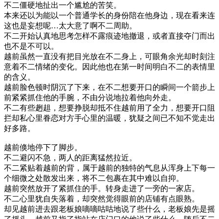
不二僵硬地扯出一个尴尬的苦笑。
本来还以为能以一个普通学长的身份陪在他身边，现在看来连
这也是妄想呢…太大意了啊不二周助。
不二开始认真地思考怎样不露痕迹地撤退，或者直接夺门而出
也不是不可以。
越前虽然一直没有把目光放在不二身上，可眼角余光却时刻注
意着不二情绪的变化。因此他也在第一时间明白不二的表情里
的含义。
越前脸色顿时阴沉了下来，在不二想要开口的瞬间一个箭步上
前紧紧抓住他的手腕，不由分说地拉着他向外走。
不二有些趔趄，想要挣脱却抵不住越前用了全力，想要开口阻
拦却私心里眷恋对方手心里的温暖，犹疑之间已不知不觉走出
好多路。
越前倏地停下了脚步。
不二避闪不急，两人的距离猛然拉近。
不二紧贴着越前的背，属于越前的独特的气息从浑身上下每一
个细微之处散发出来，将不二包裹在其中难以自抑。
越前突然放开了紧抓住的手。转身走进了一旁的一家店。
不二心里犹自失落着，却突然觉得眼前的店铺有点眼熟。
却见越前进去跟老板娘嘀嘀咕咕地说了些什么，老板娘先是摇