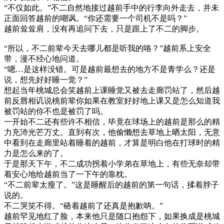
“不仅如此。”不二自然地接过越前手中的行李向外走去，并未
正面回答越前的嘲讽。“你还需要一个司机不是吗？”
越前耸耸肩，没有再追问下去，只是跟上了不二的脚步。
“所以，不二前辈今天去哪儿都是听我的咯？”越前系上安全
带，漫不经心地问道。
“嗯…是这样没错。可是越前最想去的地方不是青学么？还是
说，想先好好睡一觉？”
想起当年桃城总会笑越前上课睡觉又被去走廊罚站了，然后越
前反唇相讥说桃前辈你如果在教室好好地上课又是怎么知道我
被罚站的你不也是被罚了吗。
一开始不二还有些许不相信，毕竟在球场上的越前是那么的精
力充沛光芒万丈。直到有次，他偷懒想去草地上晒太阳，无意
中看到在走廊里站着睡着的越前，才算是明白他在打球时的精
力是怎么来的了。
于是那天下午，不二成功拐着小学弟在草地上，有些无奈却带
着安心地给越前当了一下午的靠枕。
“不二前辈太瘦了。”这是睡醒后的越前的第一句话，揉着脖子
说的。
不二哭笑不得。“硌着越前了还真是抱歉呐。”
越前罕见地红了脸，本来他只是随口抱怨下，如果换成是桃城