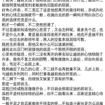
了摇头，越前又指了指站在店门口的他说了些什么，随后不二
能很明显地感觉到老板娘热泪盈眶的双眼。
好奇心作祟，不二竟忘了这是他想离开的最佳时机，亦或许此
时的心情正如抛硬币一般，在抛出去的那一瞬间才明白自己心
底的选择究竟是什么。
刚才一个瞬间，不二突然想通了。
不过是越前知道他的心意罢了，又会怎样呢。最多失个恋，也
不是什么大事。要是最后落得老死不相往来，他也不是做不到
——在过去的那些年里，两人的交集本就屈指可数。
既然无所畏惧，那他又有什么可以逃避的呢。
越前走出店门时迎接他的就是一个豁然开朗的笑容。
心里有些疑惑，但不二没有离开的事实却让越前的心情晴朗了
许多。脸色不复之前的阴翳，嘴角微微向上扬起，径自向前走
去，笃定不二会跟上来。
既然确定了自己的心意，不二就不会再犹豫不决。几步上前，
与越前并列而行，同时打量着越前抱在怀里的…
不二脚下一顿，但很快又恢复了原有的节奏。
那是一盆碧岩玉。
花苞已经成熟至微微开合，不日就会彻底绽放的碧岩玉。
虽然不是特别珍惜的品种，但不二能看出来，店家还是精心培
育的。
一般开花之前店家都舍不得卖的呀…不知道小家伙是怎么说服