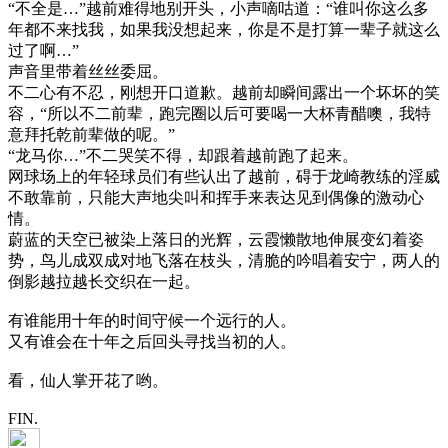
“不全是…”越前难得地别开头，小声嘀咕道：“谁叫你这么多
年都不来找我，如果我没想起来，你是不是打算一辈子就这么
过了啊…”
声音里带着丝丝委屈。
不二心有不忍，刚想开口道歉。越前却瞬间露出一个坏坏的笑
容，“所以不二前辈，跑完圈以后可要喝一大杯青醋噢，我特
意拜托乾前辈做的呢。”
“龙马你…”不二哭笑不得，却跟着越前跑了起来。
网球场上的年轻球员们有些认出了越前，碍于龙崎教练的淫威
不敢靠前，只能大声地尖叫和挥手来表达见到偶像的激动心
情。
蔚蓝的天空已被染上落日的光辉，云霞懒散地伸展变幻着姿
势，鸟儿成双成对地飞落在枝头，清脆的吟唱着安宁，两人的
倒影越拉越长交织在一起。
有谁能用十年的时间守候一个远行的人。
又有谁会在十年之后回头寻找当初的人。
看，仙人掌开花了哟。
FIN.