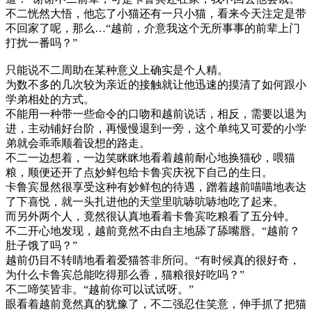
不二恍然大悟，他忘了小猫还有一只小猫，看来今天注定是带
不回家了呢，那么…“越前，介意我这个无所事事的前辈上门
打扰一番吗？”
只能说不二周助在某种意义上确实是个人精。
为数不多的几次较为亲近的接触就让他迅速的摸清了如何跟小
学弟相处的方式。
不能用一种带一些命令的口吻和越前说话，相反，需要以退为
进，主动铺好台阶，再慢慢退到一旁，这个单纯又可爱的小学
弟就会乖乖顺着设想的路走。
不二一边想着，一边笑眯眯地看着越前耐心地换猫砂，喂猫
粮，顺便还开了点妙鲜包给卡鲁宾庆祝下自己的生日。
卡鲁宾显然很享受这种有妙鲜包的待遇，蹭着越前喵喵地表达
了下喜悦，就一头扎进他的天堂里吭哧吭哧地吃了起来。
而另外两个人，竟然很认真地看着卡鲁宾吃粮看了五分钟。
不二开心地发现，越前竟然不由自主地舔了舔嘴唇。“越前？
肚子饿了吗？”
越前仍目不转睛地看着爱猫答非所问。“有时候真的很好奇，
为什么卡鲁宾总能吃得那么香，猫粮很好吃吗？”
不二啼笑皆非。“越前你可以试试呀。”
眼看着越前竟然真的犹豫了，不二强忍住笑意，伸手抓了把猫