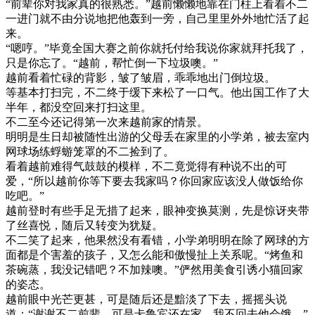
“前辈你对我家真的很熟悉。”越前懒懒地靠在门柱上看着不二
一进门就不由分说地把他轰到一旁，自己里里外外地忙活了起
来。
“嗯哼。”毕竟全国大赛之前你就托付给我说你家就拜托我了，
只是你忘了。“越前，帮忙倒一下垃圾噢。”
越前看着忙碌的背影，皱了皱眉，乖乖地出门倒垃圾。
等基本打扫完，不二终于缓下来松了一口气。他出国工作了大
半年，都没空回来打扫这里。
不二至今还记得第一次来越前家的情景。
明明是生日却被随性出游的父母丢在家里的小学弟，被去室内
网球场练蜉蝣笼罩的不二捡到了。
看着越前难得气鼓鼓的模样，不二竟觉得有种说不出的可
爱，“所以越前你等下要去我家吗？你回家应该没人做饭给你
吃吧。”
越前登时有些手足无措了起来，眼神变换莫测，先是惊讶夹带
了丝喜悦，随后又转变为犹疑。
不二笑了起来，他果然没有看错，小学弟明明在除了网球的方
面都是个害羞的孩子，又怎么能和傲慢扯上关系呢。“烤鱼和
茶碗蒸，我没记错吧？不加辣噢。”俨然用美食引诱小猫回家
的姿态。
越前眼中光芒更甚，可是随后还是黯淡了下去，摇摇头说
道：“谢谢不二前辈，可是卡鲁宾还在家，我不回去他会饿。”