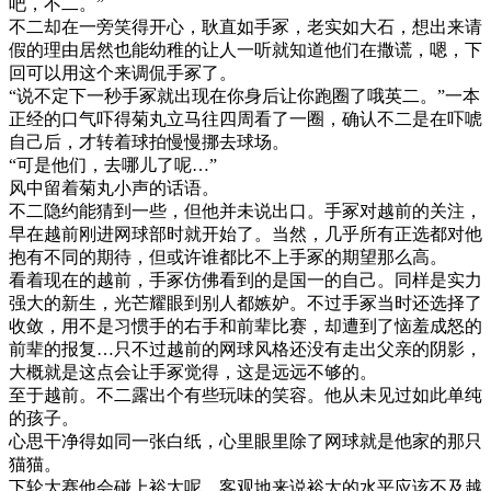
吧，不二。”
不二却在一旁笑得开心，耿直如手冢，老实如大石，想出来请
假的理由居然也能幼稚的让人一听就知道他们在撒谎，嗯，下
回可以用这个来调侃手冢了。
“说不定下一秒手冢就出现在你身后让你跑圈了哦英二。”一本
正经的口气吓得菊丸立马往四周看了一圈，确认不二是在吓唬
自己后，才转着球拍慢慢挪去球场。
“可是他们，去哪儿了呢…”
风中留着菊丸小声的话语。
不二隐约能猜到一些，但他并未说出口。手冢对越前的关注，
早在越前刚进网球部时就开始了。当然，几乎所有正选都对他
抱有不同的期待，但或许谁都比不上手冢的期望那么高。
看着现在的越前，手冢仿佛看到的是国一的自己。同样是实力
强大的新生，光芒耀眼到别人都嫉妒。不过手冢当时还选择了
收敛，用不是习惯手的右手和前辈比赛，却遭到了恼羞成怒的
前辈的报复…只不过越前的网球风格还没有走出父亲的阴影，
大概就是这点会让手冢觉得，这是远远不够的。
至于越前。不二露出个有些玩味的笑容。他从未见过如此单纯
的孩子。
心思干净得如同一张白纸，心里眼里除了网球就是他家的那只
猫猫。
下轮大赛他会碰上裕太呢…客观地来说裕太的水平应该不及越