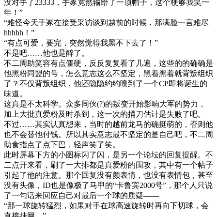
没对手了23333，手冢竟然输给了一顶帽子，这个梗够我笑一
年！”
“难怪今天手冢在接受采访谈到越前的时候，那满脸一言难尽
hhhhh！”
“有点可爱，要完，突然觉得我黑不下去了！”
不是吧……他也是醉了。
不二周助笑容有点僵硬，反反复复看了几遍，这些的的确确是
他黑粉同盟的号，怎么意志这么不坚定，黑着黑着就背叛组织
了？不仅背叛组织，他还隐隐约约嗅到了一个CP即将诞生的
味道。
这真是不太科学。众多同伙(?)的叛变开始影响大军的势力，
加上大批真爱粉及时杀到，这一次的捅刀估计是失败了吧。
不过……其实认真想来，当时的越前龙马的确挺萌的，否则他
也不会替他付钱。所以其实意志最不坚定的是自己吧，不二周
助食指点了点下巴，轻声笑了笑。
此时屏幕下方的小图标闪了闪，是另一个论坛的回复提醒。不
二点开来看，刷了一大排都是真爱粉的围攻，其中有一个帖子
引起了他的注意。那个回复没有颜表情，也没有表情包，甚至
没有头像，ID也是像极了马甲的“卡鲁宾2000号”，那个人只说
了一句话来回应自己对最后一个球的质疑——
“那一球旋转猛烈，如果对手在球高速旋转时再向下切球，会
直接挂网。”