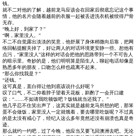
钱。
就不二对他的了解，越前龙马应该会在回家后彻底忘记这个事
情，他的名片会随着越前的衣服一起被丢进洗衣机被绞得尸骨
无存。
“晚上好，到家了？”
“啊，家里没人。”
不二不自觉露出淡淡的笑意，他舒展了身体稍微向后靠，把网
络回帖提醒关掉了，好让两人的对话环境更安静一些。恕他有
点污，“家里没人”这样的对话会把他的思路带到一个不可告人
的暗示里。奇妙的是，他们明明算是陌生人，聊起电话却像是
熟悉多年的朋友，口吻怎么样也疏离不起来。
“那么你找我是？”
“还钱。”
这可真是，直白得让他到底该说什么好呢？
叹了口气，不二仰着脖子望着天花板，斟酌了一会开口建
议：“……不如请我吃顿饭吧？饭钱就当还我了。”
他几乎忍不住笑出声了，这其实就是越前龙马所想的吧，那笨
蛋不会做饭，家里没人一定就饿着，要去哪里吃饭呢？不过真
的是太没有戒心了，经纪人这么多年竟然还没有崩溃也真是奇
迹。
那么就约一约吧，过了今晚，他应当又要飞回澳洲去吧。无论