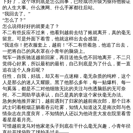
下好了，这个球到底是怎么回事，已经成功升级为亟待他验证
的人生大事。什么澳网、什么手冢都往后站。
“我回去了。”
“怎么了？”
怎么说得好好的就要走了？
不二有些反应不过来，他看到越前去结了账就离开，真的毫无
留意。可是外面下着雪，他就这样出去会感冒。
“我送你！把衣服套上，越前！”不二有些着急，他追了出去，
一把将自己的风衣罩在小青年的脑袋上。
驾车一路疾驰送越前回家，再目送他头也不回地离开，不二只
觉得心好累，所以最初的最初，自己到底是为了什么，要一直
追在这个人身后呢？
任性，自我，好战，却又有一点迷糊，毫无杂质的纯粹，这个
人是那么的迷人又耀眼。黑了他那么多年，每一贴爆料、每一
句奚落，都是不二对他细致无比的关注与伤透脑筋的无可奈
何。不二周助早该承认，自己是真的拿这个家伙毫无办法。
急匆匆地推开家门，越前遇到了归家的越前南次郎，那个日本
武士叼着根烟正躺着吞云吐雾，知情人知道这又是南次郎与色
情杂志在共度良宵，不知情的人还以为他诗意大发在院里看雪
看星星看月亮。
可惜越前龙马对他家老头子到底在干什么毫无兴趣，小青年径
直拉开球袋取了球拍丢过去——