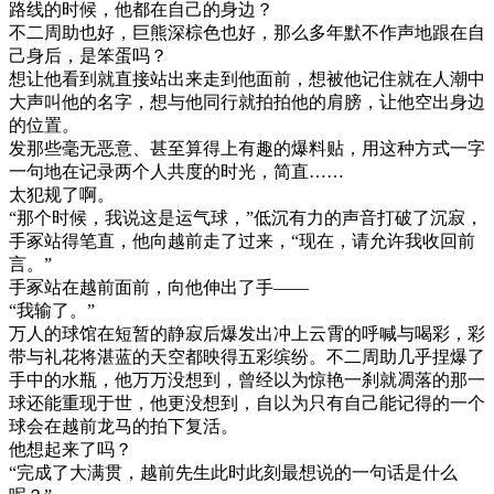
路线的时候，他都在自己的身边？
不二周助也好，巨熊深棕色也好，那么多年默不作声地跟在自
己身后，是笨蛋吗？
想让他看到就直接站出来走到他面前，想被他记住就在人潮中
大声叫他的名字，想与他同行就拍拍他的肩膀，让他空出身边
的位置。
发那些毫无恶意、甚至算得上有趣的爆料贴，用这种方式一字
一句地在记录两个人共度的时光，简直……
太犯规了啊。
“那个时候，我说这是运气球，”低沉有力的声音打破了沉寂，
手冢站得笔直，他向越前走了过来，“现在，请允许我收回前
言。”
手冢站在越前面前，向他伸出了手——
“我输了。”
万人的球馆在短暂的静寂后爆发出冲上云霄的呼喊与喝彩，彩
带与礼花将湛蓝的天空都映得五彩缤纷。不二周助几乎捏爆了
手中的水瓶，他万万没想到，曾经以为惊艳一刹就凋落的那一
球还能重现于世，他更没想到，自以为只有自己能记得的一个
球会在越前龙马的拍下复活。
他想起来了吗？
“完成了大满贯，越前先生此时此刻最想说的一句话是什么