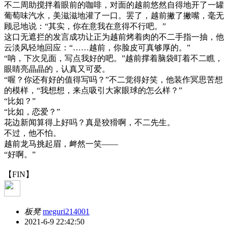
不二周助搅拌着眼前的咖啡，对面的越前悠然自得地开了一罐
葡萄味汽水，美滋滋地灌了一口。罢了，越前撇了撇嘴，毫无
顾忌地说：“其实，你在意我在意得不行吧。”
这口无遮拦的发言成功让正为越前烤着肉的不二手指一抽，他
云淡风轻地回应：“……越前，你脸皮可真够厚的。”
“呐，下次见面，写点我好的吧。”越前撑着脑袋盯着不二瞧，
眼睛亮晶晶的，认真又可爱。
“喔？你还有好的值得写吗？”不二觉得好笑，他装作冥思苦想
的模样，“我想想，来点吸引大家眼球的怎么样？”
“比如？”
“比如，恋爱？”
花边新闻算得上好吗？真是狡猾啊，不二先生。
不过，他不怕。
越前龙马挑起眉，衅然一笑——
“好啊。”
【FIN】
板凳
meguri214001
2021-6-9 22:42:50