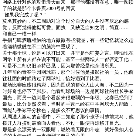
网络上针对他的攻击漫天而来，那些他都没有在意，唯一阅读
了的就是那个卡鲁宾2000号的回复——
“如果我完成了呢？”
莫名其妙的，不二周助对这个过分自大的人并没有厌恶的感
觉，反而觉得他挺可爱。固执，又缺乏自知之明，简直……
和自己一模一样。
手指与啤酒瓶相触的地方微微有些潮湿，有一些记忆就这么趁
着酒精微醺在不二的脑海中重现了。
关于那个球，说是可以打出来，并非是他狂妄之言。哪怕现在
网络上所有人都在说不可能，甚至一些网坛人士都否定了他，
可是不二却仍旧坚持己见，因为那曾经是他亲眼所见。
几年前的青春学园网球部，那个时候他是摄影社的一员，他前
往社团的时候路过了网球社，恰好遇到了比赛。
那场比赛应该很精彩，因为围观的群众人山人海，不二因为一
时好奇也停下了脚步。他看到球场的一边是网球社的社长手冢
国光，而另一边则是个看起来很瘦弱的一年级。比赛已经到了
最后，比分竟然胶着，当时的手冢已经在中学网坛无人能敌，
而能与手冢平分秋色，是多么不可思议的事情。
从周遭人激动的言语中，不二知道了那个孩子叫越前龙马，他
拨开人群挤到最前面去看他，不过一眼便再难移开目光。
那是多么漂亮的一双眼睛，燃烧着无限的斗志，就好像扣人心
弦的火焰一样，一直烧到了自己的心里。