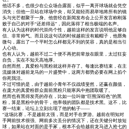
他话不多，也很少在公众场合露面，似乎一离开球场就会凭空
消失；但他一旦站在球场中央，却又能轻而易举地将所有的镜
头与光芒都聚于一身。他曾经在新闻发布会上公开发言称刚落
败于自己的对手“还差得远”，因此落得了相当极端的名声。
有人认为这样的时代崇尚个性，越前这样的发言说明他足够自
信、非常帅气。而且说这句话的时候越前没有戴帽子，他唇角
微勾，露出了一个平时怎么样都见不到的笑容，真的是相当引
人心动。
也有人认为，越前不过二十便不再把前辈放在眼里，太过狂妄
自负，实在不知天高地厚。
自然而然，真爱粉与黑粉就这样并存了。每逢比赛结束，在主
流媒体对越前龙马的一片盛赞中，这两方都势必要在网上掐个
你死我活。
不过可惜的是，由于越前小青年不仅战绩斐然，还赢在颜值，
在庞大的真爱粉群众面前黑粉只能寒风中抱团取暖了。
然而也有黑得发亮的存在，比如一位叫做“巨熊深棕色”的黑
粉，算是黑粉中的骨干，他率领的团队都是技术黑。这不，比
赛一结束，论坛上立刻出现了他的帖子——
“这场比赛，不是越前太强，而是对手在梦游。越前在明知对
手网前技术很强、网前多次丢分的情况下，还在关键分时放短
球，如果站在对面的是手冢，根本不会给越前龙马进入抢七的