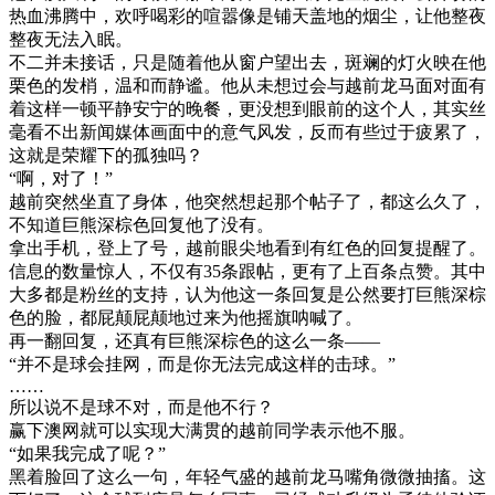
热血沸腾中，欢呼喝彩的喧嚣像是铺天盖地的烟尘，让他整夜
整夜无法入眠。
不二并未接话，只是随着他从窗户望出去，斑斓的灯火映在他
栗色的发梢，温和而静谧。他从未想过会与越前龙马面对面有
着这样一顿平静安宁的晚餐，更没想到眼前的这个人，其实丝
毫看不出新闻媒体画面中的意气风发，反而有些过于疲累了，
这就是荣耀下的孤独吗？
“啊，对了！”
越前突然坐直了身体，他突然想起那个帖子了，都这么久了，
不知道巨熊深棕色回复他了没有。
拿出手机，登上了号，越前眼尖地看到有红色的回复提醒了。
信息的数量惊人，不仅有35条跟帖，更有了上百条点赞。其中
大多都是粉丝的支持，认为他这一条回复是公然要打巨熊深棕
色的脸，都屁颠屁颠地过来为他摇旗呐喊了。
再一翻回复，还真有巨熊深棕色的这么一条——
“并不是球会挂网，而是你无法完成这样的击球。”
……
所以说不是球不对，而是他不行？
赢下澳网就可以实现大满贯的越前同学表示他不服。
“如果我完成了呢？”
黑着脸回了这么一句，年轻气盛的越前龙马嘴角微微抽搐。这