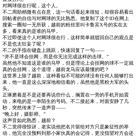
对网球很在行呢，这个人。
不二周助稍微有点在意，这一句话看起来很短，却很容易看出
回帖者的自信与对网球的无比熟悉。他复制了这个ID在网上
搜索一圈却一无所获，越前的粉丝里叫卡鲁宾X号的实在太
多，看来真的是谁的马甲。
不过即使这个人对网球很在行，这样简单就驳回自己的观点是
不是也太狂妄了呢？
不二的手指在键盘上跳跃，快速回复了一句——
“并不是球会挂网，而是你无法完成这样的击球。”
虽然他不知道这是谁的马甲，但是理论上会挂网的球不一定就
真的会挂网，这个道理，越前龙马应该最懂的吧？
这世界上除了越前，这种看似不可能的球没有任何人能够打出
来，他一直是这么深深地相信着的，虽然他是黑粉大军的头
头。
正琢磨着是不是还要再说些什么，搁置在一旁的手机开始震
动，来电的是一串陌生的号码。不二接起来，对面安静了几
秒，突然传来了一道声音——
“晚上好，摄影师。”
这声音如此熟悉，越前？
不二觉得很惊讶，老实说他把名片留给对方只是象征性的举
动，他完全没预料到那小家伙真的会记得，更没指望对方会还