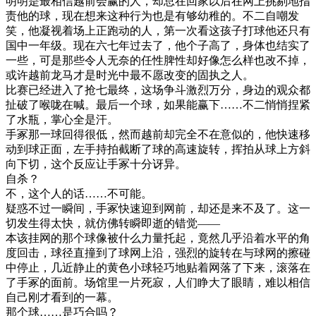
明明是最相信越前会赢的人，却总在回家以后在网上挑剔地指
责他的球，现在想来这种行为也是有够幼稚的。不二自嘲发
笑，他凝视着场上正跑动的人，第一次看这孩子打球他还只有
国中一年级。现在六七年过去了，他个子高了，身体也结实了
一些，可是那些令人无奈的任性脾性却好像怎么样也改不掉，
或许越前龙马才是时光中最不愿改变的固执之人。
比赛已经进入了抢七最终，这场争斗激烈万分，身边的观众都
扯破了喉咙在喊。最后一个球，如果能赢下……不二悄悄捏紧
了水瓶，掌心全是汗。
手冢那一球回得很低，然而越前却完全不在意似的，他快速移
动到球正面，左手持拍截断了球的高速旋转，挥拍从球上方斜
向下切，这个反应让手冢十分讶异。
自杀？
不，这个人的话……不可能。
疑惑不过一瞬间，手冢快速迎到网前，却还是来不及了。这一
切发生得太快，就仿佛转瞬即逝的错觉——
本该挂网的那个球像被什么力量托起，竟然几乎沿着水平的角
度回击，球径直撞到了球网上沿，强烈的旋转在与球网的擦碰
中停止，几近静止的黄色小球轻巧地贴着网落了下来，滚落在
了手冢的面前。场馆里一片死寂，人们睁大了眼睛，难以相信
自己刚才看到的一幕。
那个球……是巧合吗？