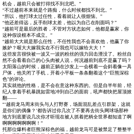
机会，越前只会被打得找不到北吧。”
“不过越前本来就是个路痴，什么时候都找不到北。”
“所以，他打球太过任性，看着就让人很烦恼。”
“他还差得远，反手削球太差，他以为自己在削面吗？”
“越前可是最后的胜者，不管对方状态如何，他都是赢家，你
这种假设根本不成立。”
“越前大大就是那么任性，不任性我也不会喜欢他，他赢了你
嫉妒？喔大大嫁我实在不行我也可以嫁给大大！”
这些发言很快被一波又一波的粉丝的强力回击湮没了。粉丝自
然不会看着自己的心头肉被人说，何况越前到底不是赢了吗？
太阳落山的时候，越前正躺在沙发上一会横着一会斜着像一具
尸体，他关闭了手机，开着小平板一条条翻着这个“巨熊深棕
色”的评论。
其实就他的性格，是不会在意这种东西的。但是自半年前，经
纪人拿着手机暴跳如雷地冲到自己的面前，吼声都快把屋顶掀
翻——
“‘越前龙马周末街头与人打野赛，场面混乱差点引群架，这就
是你们的偶像？’都告诉过你几次了不要再去街头网球场那种
地方到底要说几次你才听现在被人抓着把柄全世界都知道了啊
啊啊啊啊啊啊啊！”
托那位爆料者巨熊深棕色的福，越前龙马可是被禁足了整整半