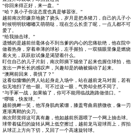
“你回来得正好，来一盘。”
“哈？臭小子你这态度也真是够嚣张。”
越前南次郎嫌弃地挠了挠头，岁月是把杀猪刀，自己的儿子小
时候明明软嘟嘟又萌萌哒，现在怎么长歪了呢，一点儿都不可
爱了。
“给我抽击球。”
遗憾的是越前丝毫体会不到当爹的内心的悲痛欲绝，他在院中
做着热身，穿着单薄的球衫，左手握拍，一双猫眼里像是燃烧
着火光，跃跃欲试像是渴望着什么。
盯住自己的儿子片刻，南次郎摘下烟坐了起来也握住球拍，他
发出一声长长的感叹声，兴趣却是的确被煽动了起来。
“澳网前回来，畏惧了？”
这看似慵懒的男人站起身走入场中，站在越前龙马对面，若有
似无地扫了他一眼。可不过这一眼，气势却全然不同了。
“与手冢一战，如果输了，你可不能用临战跑路做借口。”
“啰嗦，快发球。”
越前挑衅一笑，他浑身肌肉紧绷，膝盖弯曲肩膀微收，像一刃
逐渐离鞘的尖刀。
南次郎觉得这可真有趣，他如越前所愿喂了一个网上抽击球。
球带着猛烈的旋转从网上低空擦过，越前龙马迎球而上，挥拍
从球正上方向下切，又回了一个高速旋转球。