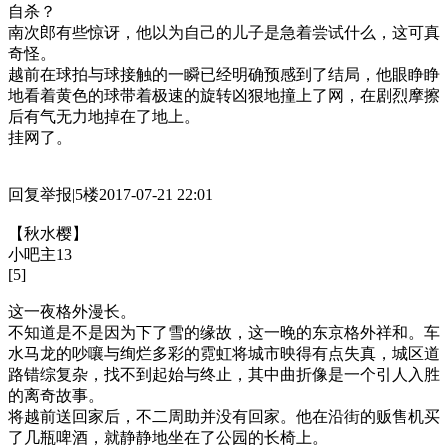
自杀？
南次郎有些惊讶，他以为自己的儿子是急着尝试什么，这可真
奇怪。
越前在球拍与球接触的一瞬已经明确预感到了结局，他眼睁睁
地看着黄色的球带着极速的旋转凶狠地撞上了网，在剧烈摩擦
后有气无力地掉在了地上。
挂网了。
回复举报|5楼2017-07-21 22:01
【秋水樱】
小吧主13
[5]
这一夜格外漫长。
不知道是不是因为下了雪的缘故，这一晚的东京格外祥和。车
水马龙的吵嚷与绚烂多彩的霓虹将城市映得有点失真，城区道
路错综复杂，找不到起始与终止，其中曲折像是一个引人入胜
的离奇故事。
将越前送回家后，不二周助并没有回家。他在沿街的贩售机买
了几瓶啤酒，就静静地坐在了公园的长椅上。