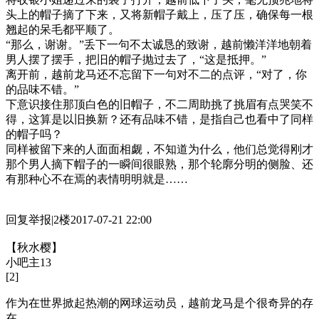
头上的帽子摘了下来，又将新帽子戴上，压了压，确保每一根
翘起的呆毛都平顺了。
“那么，谢谢。”丢下一句不太诚恳的致谢，越前懒洋洋地朝着
男人摆了摆手，把旧的帽子抛过去了，“这是抵押。”
离开前，越前龙马还不忘留下一句对不二的点评，“对了，你
的品味不错。”
下意识接住那顶白色的旧帽子，不二周助挑了挑眉有点哭笑不
得，这算是以旧换新？还有品味不错，是指自己也看中了同样
的帽子吗？
同样被留下来的人面面相觑，不知道为什么，他们总觉得刚才
那个男人摘下帽子的一瞬间很眼熟，那个轮廓分明的侧脸、还
有那种心不在焉的表情明明就是……
回复举报|2楼2017-07-21 22:00
【秋水樱】
小吧主13
[2]
作为在世界掀起热潮的网球运动员，越前龙马是个很奇异的存
在。