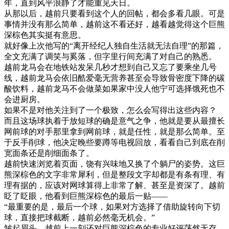
年，直到风平浪静了才能重见天日。
从那以后，越前只要看到这个人的回帖，都会多看几眼。可是
事情并没有那么简单，越前这不看还好，越看越觉得这个巨熊
深棕色其实挺有意思。
就好像上次他写的“离开经纪人独自生活就无法自理”的那篇，
全文充满了调笑与奚落，但字里行间充满了对自己的熟悉。
越前龙马会在地铁站发呆几秒才想到自己又忘了要乘坐几号
线，越前龙马会依旧酷爱毫无营养甚至会导致骨密度下降的碳
酸饮料，越前龙马不会做菜如果家中没人他宁可选择饿死也不
会进厨房。
如果不是对他关注到了一个极致，怎么会写得出这些内容？
而且这场球执着于放短球的确是意气之争，他就是要从最擅长
网前球的对手那里拿到网前球，就是任性，就是那么简单。至
于反手削球，他决定晚些要蹲等电视回放，看看自己到底在削
宽面条还是削细面条了。
越前快速浏览着页面，饶有兴味地又换了个躺尸的姿势。这巨
熊深棕色的文字非常犀利，但是整段文字却都是有条有理、有
理有据的，应该对网球算得上非常了解、甚至是资深了。越前
眨了眨眼，他看到巨熊深棕色的最后一贴——
“最重要的是，最后一个球，如果对方选择了借助旋转向下切
球，直接把球截断，越前必然毫无机会。”
皱起眉头，越前上一刻还对巨熊深棕色的专业好评荡然无存