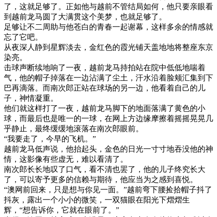
了，这就足够了。正如他与越前不管结局如何，他只要亲眼看
到越前龙马圆了大满贯这个美梦，也就足够了。
足够让不二周助与他苍白的青春一起谢幕，这样多余的情感就
忘了它吧。
从夜深人静到星辉淡去，金红色的霞光铺天盖地地将整座东京
染亮。
击球声断续地响了一夜，越前龙马持拍站在院中低低地喘着
气，他的帽子掉落在一边沾满了尘土，汗水沿着脸颊汇集到下
巴再滴落。而南次郎正站在球场的另一边，他看着自己的儿
子，神情凝重。
他们就这样打了一夜，越前龙马脚下的地面落满了黄色的小
球，而最后也是唯一的一球，在网上方边缘摩擦着摇摇晃晃几
乎静止，最终缓缓地滚落在南次郎眼前。
“我要走了，今早的飞机。”
越前龙马低声说，他抬起头，金色的日光一寸寸地吞没他的神
情，这影像有些虚无，难以看清了。
南次郎长长地叹了口气，看不清也罢了，他的儿子终究长大
了，可以寄予更多的信赖与期待，他应当为之感到喜悦。
“澳网前回来，只是想与你见一面。”越前弯下腰捡拾帽子抖了
抖灰，露出一个小小的微笑，一双猫眼在阳光下熠熠生
辉，“想告诉你，它就在眼前了。”