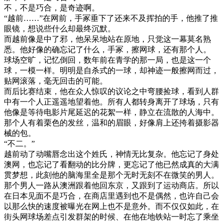
不，不是巧合，是奇迹啊。
“越前……”在网前，手冢垂下了还来不及挥拍的手，他推了推
眼镜，想说些什么却最终沉默。
而越前像是中了邪，他呆呆地站在原地，只觉这一幕莫名熟
悉。他好像的确忘记了什么，手冢，擦网球，还有那个人。
球场空旷，记忆倒回，数年前在青学的那一局，也是这一个
球，一模一样。明明是自杀式的一球，却神迹一般擦网而过，
贴网滚落，毫无回击的可能。
而后比赛结束，他在众人惊叹的议论之中弯腰捡球，看到人群
中有一个人正遥遥地望着他。所有人都转身离开了球场，只有
他像是等待电影片尾延迟的花絮一样，静立在流散的人海中。
那个人有着栗色的发丝，温和的眉眼，好像肩上还挎着摄影器
械的包。
“不二。”
越前动了动嘴唇念出这个姓氏，神情无比复杂。他忘记了身处
澳网，也忘记了看翻动的比分牌，更忘记了他已然成真的大满
贯梦想，此刻他的脑海里全是那个无时无刻不在微笑的男人。
那个男人一路从澳洲跟着他回东京，又跟到了运动商店。所以
在日本见面不是巧合，在商店里遇到也不是偶然，也许自己会
以那么快的速度被曝光在网上也不是意外。而不仅仅如此，在
街头网球场差点引发群架的时候、在他在地铁站一时忘了乘坐