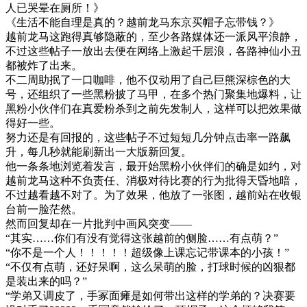
人已哭晕在厕所！》
《生活不能自理是真的？越前龙马东京买帽子忘带钱？》
越前龙马这跑得真够隐蔽的，至少各路媒体还一派风平浪静，
不过这些帖子一放出去便在网络上激起千层浪，各路神仙小丑
都被炸了出来。
不二周助抿了一口咖啡，他不仅动用了自己巨熊深棕色的大
号，还组织了一些黑粉披了马甲，在多个热门聚集地爆料，让
黑粉小伙伴们在真爱粉杀到之前先发制人，这样可以把效果做
得好一些。
努力还是有回报的，这些帖子不过短短几分钟点击率一路飙
升，每几秒就能刷新出一大版新回复。
他一条条地浏览着发言，最开始黑粉小伙伴们的确是如约，对
越前龙马这种不负责任、消极对待比赛的行为批得天昏地暗，
不过越看越不对了。为了效果，他放了一张图，越前站在收银
台前一脸茫然。
然而回复却在一片批判中画风突变——
“其实……你们有没有觉得这张越前的侧脸……有点萌？”
“你不是一个人！！！！！超级像上课忘记带课本的小孩！”
“不仅有点萌，还好呆啊，这么呆萌的脸，打球时候的凶狠都
是装出来的吗？”
“学弟又调皮了，手冢面瘫是如何带出这样的学弟的？决赛要