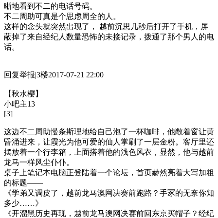
晰地看到不二的电话号码。
不二周助可真是个思虑周全的人。
这样的念头就突然出现了， 越前沉思几秒后打开了手机，屏
蔽掉了来自经纪人数量恐怖的未接记录，拨通了那个男人的电
话。
回复举报|3楼2017-07-21 22:00
【秋水樱】
小吧主13
[3]
这边不二周助慢条斯理地给自己泡了一杯咖啡，他敞着窗让黄
昏涌进来，让霞光为他可爱的仙人掌刷了一层金粉。客厅里还
摆放着一个行李箱，上面搭着他的浅色风衣，显然，他与越前
龙马一样风尘仆仆。
桌子上笔记本电脑正登陆着一个论坛，首页赫然亮着大写加粗
的标题——
《学弟又调皮了，越前龙马澳网决赛前跑路？手冢的无奈你知
多少……》
《开溜黑历史再现，越前龙马澳网决赛前回东京买帽子？经纪