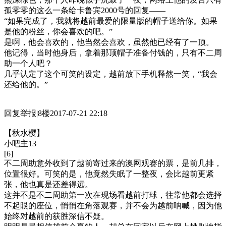
孤零零的这么一条给卡鲁宾2000号的回复——
“如果完成了，我就将越前最爱的限量版的帽子送给你。如果
是他的粉丝，你会喜欢的吧。”
是啊，他会喜欢的，他当然会喜欢，虽然他已经有了一顶。
他记得，当时他身后，拿着那顶帽子准备付钱的，只有不二周
助一个人吧？
几乎认定了这个可笑的设定，越前放下手机释然一笑，“我会
还给他的。”
回复举报|8楼2017-07-21 22:18
【秋水樱】
小吧主13
[6]
不二周助意外收到了越前寄过来的澳网观赛的票，是前几排，
位置很好。可笑的是，他竟然失眠了一整夜，会比越前更紧
张，他也真是还差得远。
这并不是不二周助第一次在现场看越前打球，往常他都会选择
不起眼的座位，悄悄在角落观赛，并不会为越前呐喊，因为他
始终对越前的获胜深信不疑。