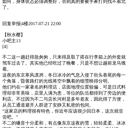
如何，身体状态必须调整好，否则真的要被手冢打到找不着北
了。
回复举报|4楼2017-07-21 22:00
【秋水樱】
小吧主13
[4]
不二这一趟赶得急匆匆，只来得及取了搭在行李箱上的外套就
驾车过去了。其实他已经吃过了晚餐，只是不想让越前龙马饿
着。
这夜的东京寒风凛冽，冬日冰冷的气息入侵了街头巷尾的每一
个角落，昏黄路灯的光线将空中飘着的细雪映得分明。
他们约在一家著名的料理店，店面地理位置较偏，可是日式料
理却非常美味，店里人满为患，等位的队伍都排到了旁边的便
利店。不过因为不二与店长河村是多年老友，因此得了方便，
从员工通道避开人群进了安静又私密的包间。
“这家店的料理很有特色，你近年应该很少回日本，这次就尝
尝吧。”
不二的嗓音十分柔和，有点像东京这夜的雪，轻轻柔柔、冰冰