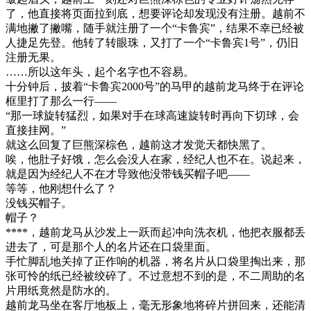
了，他直接将页面拉到底，想要评论却发现没有注册。越前不
满地撇了撇嘴，随手就注册了一个“卡鲁宾”，结果不幸已经被
人捷足先登。他转了转眼珠，又打了一个“卡鲁宾1号”，仍旧
注册无果。
……所以这年头，起个名字也不容易。
十分钟后，披着“卡鲁宾2000号”的马甲的越前龙马终于在评论
框里打了那么一行——
“那一球旋转猛烈，如果对手在球高速旋转时再向下切球，会
直接挂网。”
就这么回复了巨熊深棕色，越前这才发觉天都快黑了。
唉，他肚子好饿，怎么会没人在家，经纪人也不在。说起来，
就是因为经纪人不在才导致他没带钱买帽子吧——
等等，他刚想什么了？
没钱买帽子。
帽子？
****，越前龙马从沙发上一跃而起冲向洗衣机，他把衣服都丢
进去了，可是那个人的名片还在口袋里面。
手忙脚乱地关掉了正作响的机器，将名片从口袋里掏出来，那
张可怜的纸已经被绞碎了。不过意想不到的是，不二周助的名
片用纸竟然是防水的。
越前龙马坐在客厅地板上，毫无形象地将碎片拼回来，还能清