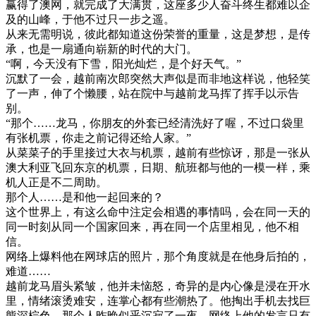
赢得了澳网，就完成了大满贯，这座多少人奋斗终生都难以企
及的山峰，于他不过只一步之遥。
从来无需明说，彼此都知道这份荣誉的重量，这是梦想，是传
承，也是一扇通向崭新的时代的大门。
“啊，今天没有下雪，阳光灿烂，是个好天气。”
沉默了一会，越前南次郎突然大声似是而非地这样说，他轻笑
了一声，伸了个懒腰，站在院中与越前龙马挥了挥手以示告
别。
“那个……龙马，你朋友的外套已经清洗好了喔，不过口袋里
有张机票，你走之前记得还给人家。”
从菜菜子的手里接过大衣与机票，越前有些惊讶，那是一张从
澳大利亚飞回东京的机票，日期、航班都与他的一模一样，乘
机人正是不二周助。
那个人……是和他一起回来的？
这个世界上，有这么命中注定会相遇的事情吗，会在同一天的
同一时刻从同一个国家回来，再在同一个店里相见，他不相
信。
网络上爆料他在网球店的照片，那个角度就是在他身后拍的，
难道……
越前龙马眉头紧皱，他并未恼怒，奇异的是内心像是浸在开水
里，情绪滚烫难安，连掌心都有些潮热了。他掏出手机去找巨
熊深棕色，那个人昨晚似乎沉寂了一夜，网络上他的发言只有