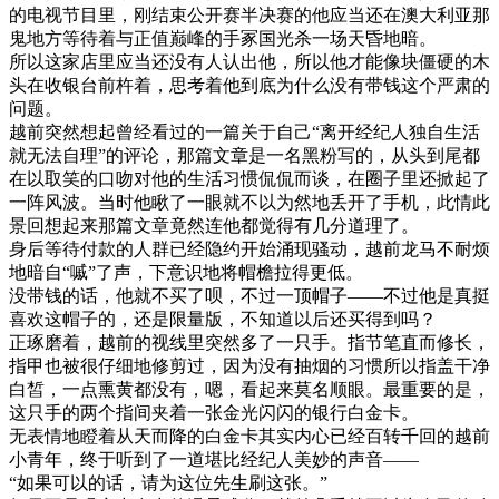
的电视节目里，刚结束公开赛半决赛的他应当还在澳大利亚那
鬼地方等待着与正值巅峰的手冢国光杀一场天昏地暗。
所以这家店里应当还没有人认出他，所以他才能像块僵硬的木
头在收银台前杵着，思考着他到底为什么没有带钱这个严肃的
问题。
越前突然想起曾经看过的一篇关于自己“离开经纪人独自生活
就无法自理”的评论，那篇文章是一名黑粉写的，从头到尾都
在以取笑的口吻对他的生活习惯侃侃而谈，在圈子里还掀起了
一阵风波。当时他瞅了一眼就不以为然地丢开了手机，此情此
景回想起来那篇文章竟然连他都觉得有几分道理了。
身后等待付款的人群已经隐约开始涌现骚动，越前龙马不耐烦
地暗自“嘁”了声，下意识地将帽檐拉得更低。
没带钱的话，他就不买了呗，不过一顶帽子——不过他是真挺
喜欢这帽子的，还是限量版，不知道以后还买得到吗？
正琢磨着，越前的视线里突然多了一只手。指节笔直而修长，
指甲也被很仔细地修剪过，因为没有抽烟的习惯所以指盖干净
白皙，一点熏黄都没有，嗯，看起来莫名顺眼。最重要的是，
这只手的两个指间夹着一张金光闪闪的银行白金卡。
无表情地瞪着从天而降的白金卡其实内心已经百转千回的越前
小青年，终于听到了一道堪比经纪人美妙的声音——
“如果可以的话，请为这位先生刷这张。”