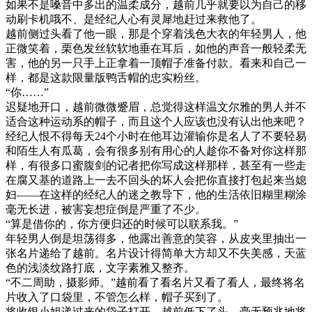
如果不是嗓音中多出的温柔成分，越前几乎就要以为自己的移
动刷卡机哦不、是经纪人心有灵犀地赶过来救他了。
越前侧过头看了他一眼，那是个穿着浅色大衣的年轻男人，他
正微笑着，栗色发丝软软地垂在耳后，如他的声音一般轻柔无
害，他的另一只手上正拿着一顶帽子准备付款。看来和自己一
样，都是这款限量版鸭舌帽的忠实粉丝。
“你……”
迟疑地开口，越前微微蹙眉，总觉得这样温文尔雅的男人并不
适合这种运动系的帽子，而且这个人应该也没有认出他来吧？
经纪人恨不得每天24个小时在他耳边灌输你是名人了不要轻易
和陌生人有瓜葛，会有很多别有用心的人趁你不备对你这样那
样，有很多口蜜腹剑的记者把你写成这样那样，甚至有一些走
在腐又基的道路上一去不回头的坏人会把你直接打包起来当媳
妇——在这样的经纪人的迷之教导下，他的生活依旧糊里糊涂
毫无长进，被害妄想症倒是严重了不少。
“算是借你的，你方便归还的时候可以联系我。”
年轻男人倒是坦荡得多，他露出善意的笑容，从皮夹里抽出一
张名片递给了越前。名片设计得简单大方却又不失美感，天蓝
色的浅淡纹路打底，文字素雅又整齐。
“不二周助，摄影师。”越前看了看名片又看了看人，最终将名
片收入了口袋里，不管怎么样，帽子买到了。
将收银小姐递过来的袋子打开，越前低下了头，毫无预兆地将