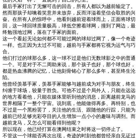
最后手冢打出了无懈可击的回击，所有人都以为越前输定了。
然而那孩子却噙着笑意并未放弃，反而洋溢着坚信会取胜的兴
奋。在所有人的惊呼中，他看到越前迎着球而上，正面将球切
回，这一球回球质量极高，球低空擦着球网，撞到了网边，最
终勉强地过网，落在了手冢的面前。
这一个看起无论如何都不可能过网的球却过网了，像一个奇迹
一样。也正因为太过不可能，越前与手冢都将它视为运气与巧
合。
他们打过的球那么多，这一球不过是他们无数球影之中的普通
一个。可是对于不二周助来说，那个孩子也好，那个球也好，
都是热血沸腾的记忆，让他刻骨铭心了那么多年，甚至终生沦
陷。
他曾经羡慕手冢，羡慕手冢能够与越前成为对手与朋友，终生
纠缠于球场，较量于胜负。可他不过是个局外人，只能在远远
的地方看着他，只能在媒体里听到他的消息，距离越前龙马的
世界相隔了一整个宇宙。说到底，他能做得再多、再特别，也
不过是一个黑粉罢了，关注他的生活、跟随他的行踪，只能为
越前已经足够光彩夺目的人生增加一点小小的趣味与调剂。而
越前龙马，又怎么可能看得到他呢？
所以现在，他已经打算在澳网结束之时将这一切停止了。
不管这一个球能否再次出现，奇迹的时刻他都曾经亲自见证过