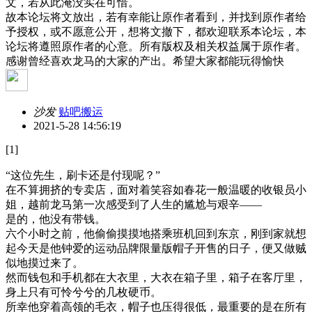
文，若从此淹没实在可惜。
故本论坛将文放出，若有幸能让原作者看到，并找到原作者给
予授权，或不愿意公开，想将文撤下，都欢迎联系本论坛，本
论坛将遵照原作者的心意。所有版权及相关权益属于原作者。
感谢曾经喜欢龙马的大家的产出。希望大家都能玩得愉快
沙发
贴吧搬运
2021-5-28 14:56:19
[1]
“这位先生，刷卡还是付现呢？”
在不算拥挤的专卖店，面对着笑容如春花一般温暖的收银员小
姐，越前龙马第一次感受到了人生的尴尬与艰辛——
是的，他没有带钱。
六个小时之前，他偷偷摸摸地搭乘班机回到东京，刚到家就想
起今天是他钟爱的运动品牌限量版帽子开售的日子，便又做贼
似地摸过来了。
然而钱包和手机都在大衣里，大衣在箱子里，箱子在客厅里，
身上只有可怜兮兮的几枚硬币。
所幸他穿着高领的毛衣，帽子也压得很低，最重要的是在所有