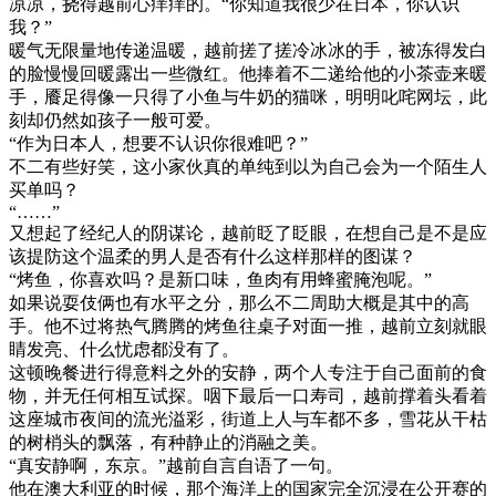
凉凉，挠得越前心痒痒的。“你知道我很少在日本，你认识
我？”
暖气无限量地传递温暖，越前搓了搓冷冰冰的手，被冻得发白
的脸慢慢回暖露出一些微红。他捧着不二递给他的小茶壶来暖
手，餍足得像一只得了小鱼与牛奶的猫咪，明明叱咤网坛，此
刻却仍然如孩子一般可爱。
“作为日本人，想要不认识你很难吧？”
不二有些好笑，这小家伙真的单纯到以为自己会为一个陌生人
买单吗？
“……”
又想起了经纪人的阴谋论，越前眨了眨眼，在想自己是不是应
该提防这个温柔的男人是否有什么这样那样的图谋？
“烤鱼，你喜欢吗？是新口味，鱼肉有用蜂蜜腌泡呢。”
如果说耍伎俩也有水平之分，那么不二周助大概是其中的高
手。他不过将热气腾腾的烤鱼往桌子对面一推，越前立刻就眼
睛发亮、什么忧虑都没有了。
这顿晚餐进行得意料之外的安静，两个人专注于自己面前的食
物，并无任何相互试探。咽下最后一口寿司，越前撑着头看着
这座城市夜间的流光溢彩，街道上人与车都不多，雪花从干枯
的树梢头的飘落，有种静止的消融之美。
“真安静啊，东京。”越前自言自语了一句。
他在澳大利亚的时候，那个海洋上的国家完全沉浸在公开赛的