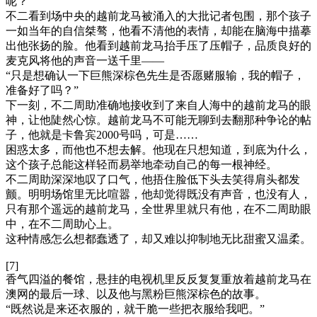
呢？”
不二看到场中央的越前龙马被涌入的大批记者包围，那个孩子
一如当年的自信桀骜，他看不清他的表情，却能在脑海中描摹
出他张扬的脸。他看到越前龙马抬手压了压帽子，品质良好的
麦克风将他的声音一送千里——
“只是想确认一下巨熊深棕色先生是否愿赌服输，我的帽子，
准备好了吗？”
下一刻，不二周助准确地接收到了来自人海中的越前龙马的眼
神，让他陡然心惊。越前龙马不可能无聊到去翻那种争论的帖
子，他就是卡鲁宾2000号吗，可是……
困惑太多，而他也不想去解。他现在只想知道，到底为什么，
这个孩子总能这样轻而易举地牵动自己的每一根神经。
不二周助深深地叹了口气，他捂住脸低下头去笑得肩头都发
颤。明明场馆里无比喧嚣，他却觉得既没有声音，也没有人，
只有那个遥远的越前龙马，全世界里就只有他，在不二周助眼
中，在不二周助心上。
这种情感怎么想都蠢透了，却又难以抑制地无比甜蜜又温柔。
[7]
香气四溢的餐馆，悬挂的电视机里反反复复重放着越前龙马在
澳网的最后一球、以及他与黑粉巨熊深棕色的故事。
“既然说是来还衣服的，就干脆一些把衣服给我吧。”