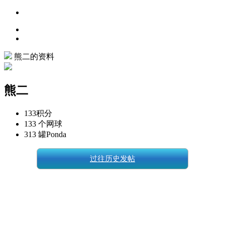
熊二的资料
熊二
133
积分
133 个
网球
313 罐
Ponda
过往历史发帖