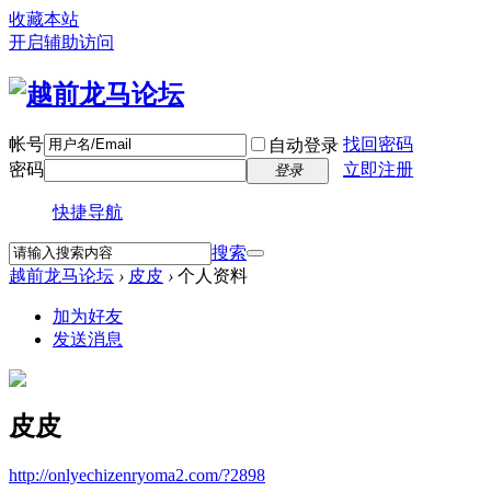
收藏本站
开启辅助访问
帐号
找回密码
自动登录
密码
立即注册
登录
快捷导航
搜索
越前龙马论坛
›
皮皮
›
个人资料
加为好友
发送消息
皮皮
http://onlyechizenryoma2.com/?2898